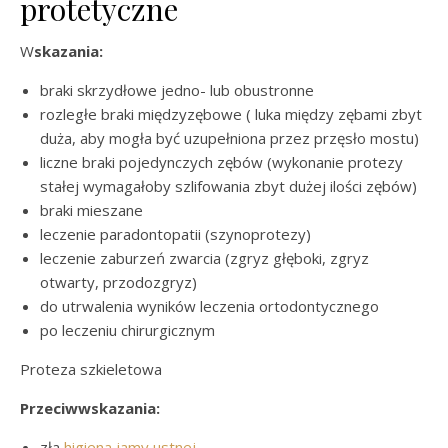
protetyczne
Wskazania:
braki skrzydłowe jedno- lub obustronne
rozległe braki międzyzębowe ( luka między zębami zbyt
duża, aby mogła być uzupełniona przez przęsło mostu)
liczne braki pojedynczych zębów (wykonanie protezy
stałej wymagałoby szlifowania zbyt dużej ilości zębów)
braki mieszane
leczenie paradontopatii (szynoprotezy)
leczenie zaburzeń zwarcia (zgryz głęboki, zgryz
otwarty, przodozgryz)
do utrwalenia wyników leczenia ortodontycznego
po leczeniu chirurgicznym
Proteza szkieletowa
Przeciwwskazania:
zła
higiena jamy ustnej